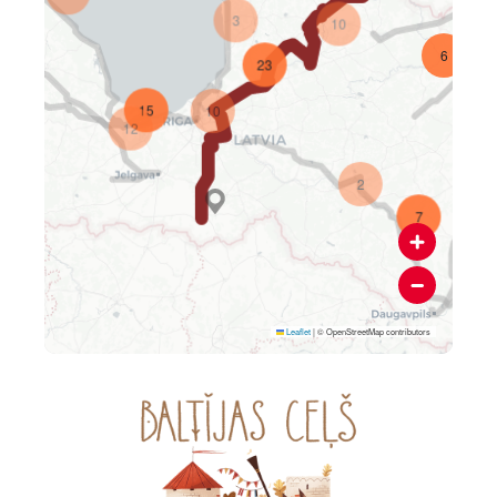
3
10
6
23
10
15
12
2
7
4
Leaflet
|
© OpenStreetMap contributors