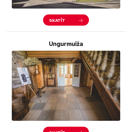
SKATĪT
Ungurmuiža