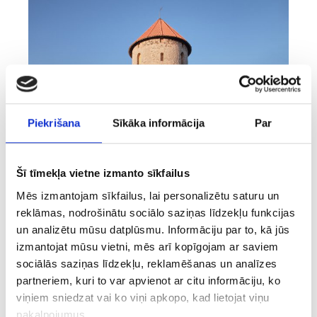
Piekrišana
Sīkāka informācija
Par
Šī tīmekļa vietne izmanto sīkfailus
SKATĪT
Mēs izmantojam sīkfailus, lai personalizētu saturu un
reklāmas, nodrošinātu sociālo saziņas līdzekļu funkcijas
un analizētu mūsu datplūsmu. Informāciju par to, kā jūs
Siguldas Jaunā pils
izmantojat mūsu vietni, mēs arī kopīgojam ar saviem
sociālās saziņas līdzekļu, reklamēšanas un analīzes
partneriem, kuri to var apvienot ar citu informāciju, ko
viņiem sniedzat vai ko viņi apkopo, kad lietojat viņu
pakalpojumus.