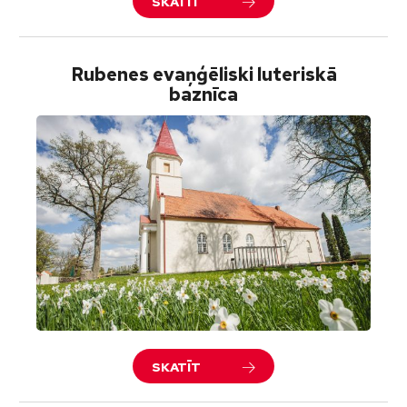
SKATĪT
Rubenes evaņģēliski luteriskā
baznīca
SKATĪT