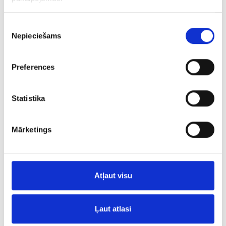
Piekrišanas
Nepieciešams
izvēle
Preferences
Statistika
SKATĪT
Mārketings
Āraišu ezerpils Arheoloģiskais parks
Atļaut visu
Ļaut atlasi