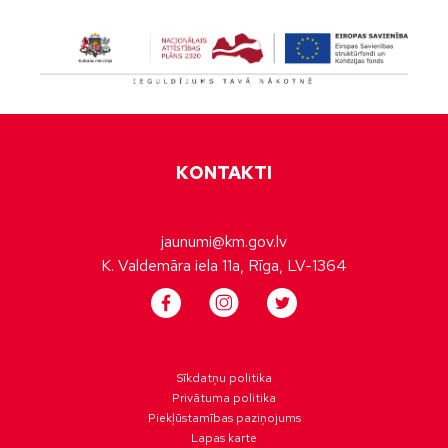
KONTAKTI
jaunumi@km.gov.lv
K. Valdemāra iela 11a, Rīga, LV-1364
Sīkdatņu politika
Privātuma politika
Piekļūstamības paziņojums
Lapas karte