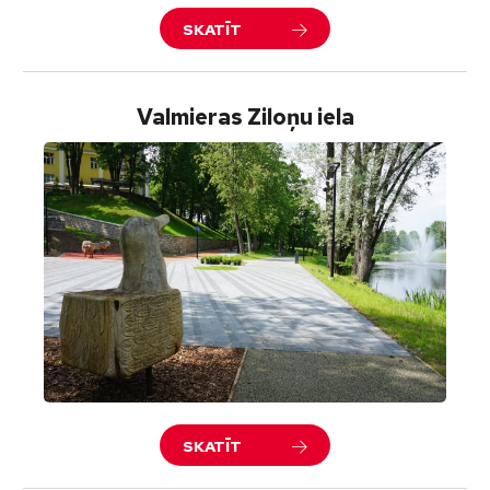
SKATĪT
Valmieras Ziloņu iela
SKATĪT