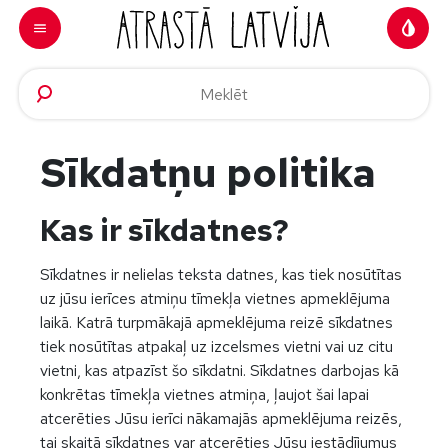
Doties uz saturu
Sīkdatņu politika
Kas ir sīkdatnes?
Sīkdatnes ir nelielas teksta datnes, kas tiek nosūtītas
uz jūsu ierīces atmiņu tīmekļa vietnes apmeklējuma
laikā. Katrā turpmākajā apmeklējuma reizē sīkdatnes
tiek nosūtītas atpakaļ uz izcelsmes vietni vai uz citu
vietni, kas atpazīst šo sīkdatni. Sīkdatnes darbojas kā
konkrētas tīmekļa vietnes atmiņa, ļaujot šai lapai
atcerēties Jūsu ierīci nākamajās apmeklējuma reizēs,
tai skaitā sīkdatnes var atcerēties Jūsu iestādījumus