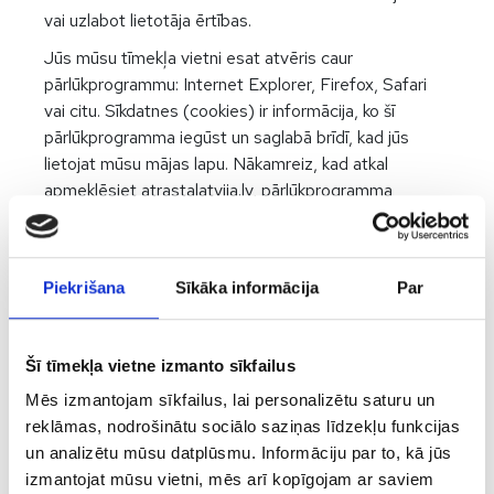
vai uzlabot lietotāja ērtības.
Jūs mūsu tīmekļa vietni esat atvēris caur
pārlūkprogrammu: Internet Explorer, Firefox, Safari
vai citu. Sīkdatnes (cookies) ir informācija, ko šī
pārlūkprogramma iegūst un saglabā brīdī, kad jūs
lietojat mūsu mājas lapu. Nākamreiz, kad atkal
apmeklēsiet atrastalatvija.lv, pārlūkprogramma
atcerēsies jūsu darbības un daļu no tām paveiks jūsu
vietā, piemēram, neprasīs reģistrēties jūsu profilā.
Lietojot tīmekļa vietni, jūs apliecināt, ka piekrītat
Piekrišana
Sīkāka informācija
Par
sīkdatņu izmantošanai. Jūs varat to izmantošanu arī
ierobežot, taču bez sīkdatnēm portāls nevarēs jums
nodrošināt visu funkciju pilnvērtīgu izmantošanu.
Šī tīmekļa vietne izmanto sīkfailus
Kā ierobežot sīkdatņu
Mēs izmantojam sīkfailus, lai personalizētu saturu un
reklāmas, nodrošinātu sociālo saziņas līdzekļu funkcijas
izmantošanu?
un analizētu mūsu datplūsmu. Informāciju par to, kā jūs
izmantojat mūsu vietni, mēs arī kopīgojam ar saviem