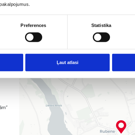
u pakalpojumus.
Preferences
Statistika
 LV-
Ļaut atlasi
dām”