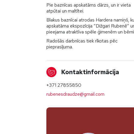
Pie baznīcas apskatāms dārzs, un ir vieta
atpūtai un maltītei.
Blakus baznīcai atrodas Hardera namiņš, k
apskatāma ekspozīcija “Dižgari Rubenē” u
pieejama atraktīva spēle ģimenēm un bērn
Radošās darbnīcas tiek rīkotas pēc
pieprasījuma.
Kontaktinformācija
+371 27855850
rubenesdraudze@gmail.com