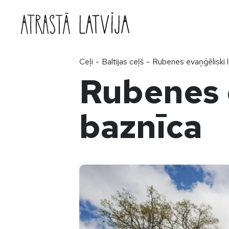
Doties uz saturu
Ceļi
-
Baltijas ceļš
-
Rubenes evaņģēliski l
Rubenes e
baznīca