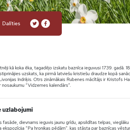
Dalīties
nēji kā koka ēka, tagadējo izskatu baznīca ieguvusi 1739. gadā. 18
stiprinājies uzskats, ka pirmā latviešu kristiešu draudze kopā sanā
ir Livonijas Indriķis. Otrs zināmākais Rubenes mācītājs ir Kristofs 
ar nosaukumu “Vidzemes kalendārs”.
e uzlabojumi
 fasāde, dievnams ieguvis jaunu grīdu, apsildītas telpas, vieglāku 
a ekspozīcija “Pa hronikas pēdām”, kas stāsta par baznīcas vēstu