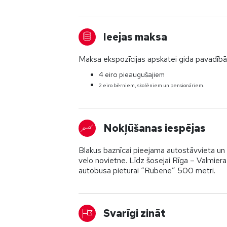
Ieejas maksa
Maksa ekspozīcijas apskatei gida pavadībā
4 eiro pieaugušajiem
2 eiro bērniem, skolēniem un pensionāriem.
Nokļūšanas iespējas
Blakus baznīcai pieejama autostāvvieta un
velo novietne. Līdz šosejai Rīga – Valmiera
autobusa pieturai “Rubene” 500 metri.
Svarīgi zināt