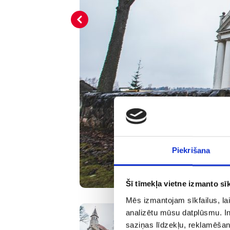
Piekrišana
Šī tīmekļa vietne izmanto sīk
Mēs izmantojam sīkfailus, lai
analizētu mūsu datplūsmu. In
saziņas līdzekļu, reklamēšana