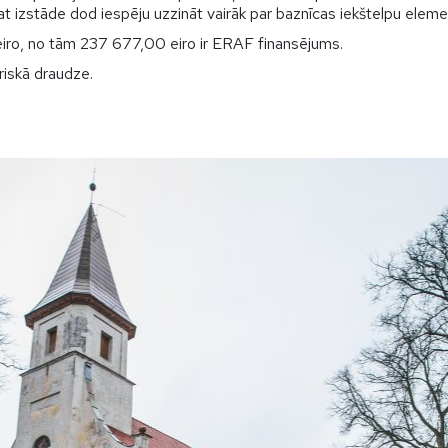
pat izstāde dod iespēju uzzināt vairāk par baznīcas iekštelpu elem
iro, no tām 237 677,00 eiro ir ERAF finansējums.
riskā draudze.