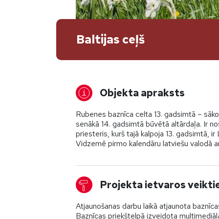
Baltijas ceļš
Objekta apraksts
Rubenes baznīca celta 13. gadsimtā – sākot
senākā 14. gadsimtā būvētā altārdaļa. Ir no
priesteris, kurš tajā kalpoja 13. gadsimtā, 
Vidzemē pirmo kalendāru latviešu valodā 
Projekta ietvaros veikti
Atjaunošanas darbu laikā atjaunota baznīcas
Baznīcas priekštelpā izveidota multimediāl