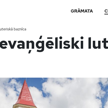
GRĀMATA
C
uteriskā baznīca
vaņģēliski lut