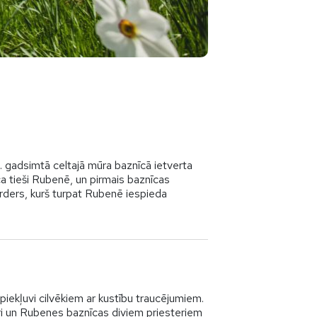
. gadsimtā celtajā mūra baznīcā ietverta
ca tieši Rubenē, un pirmais baznīcas
Harders, kurš turpat Rubenē iespieda
piekļuvi cilvēkiem ar kustību traucējumiem.
ri un Rubenes baznīcas diviem priesteriem