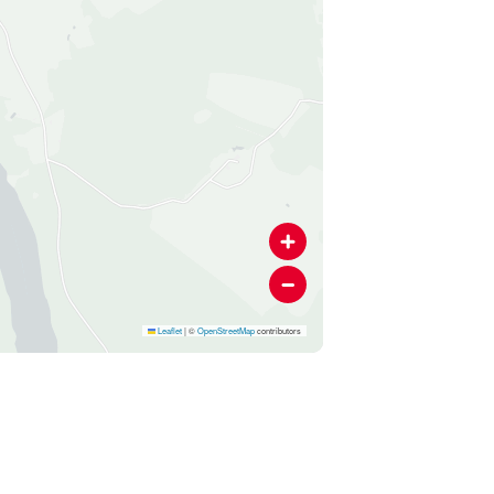
Leaflet
|
©
OpenStreetMap
contributors