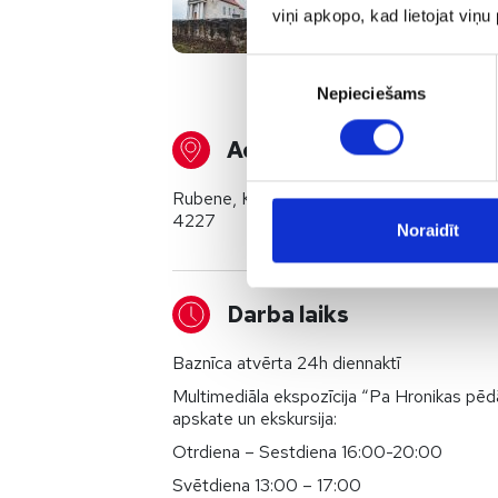
viņi apkopo, kad lietojat viņ
Piekrišanas
Nepieciešams
izvēle
Adrese
Rubene, Kocēnu pagasts, Kocēnu novads,
4227
Noraidīt
Darba laiks
Baznīca atvērta 24h diennaktī
Multimediāla ekspozīcija “Pa Hronikas pē
apskate un ekskursija:
Otrdiena – Sestdiena 16:00-20:00
Svētdiena 13:00 – 17:00