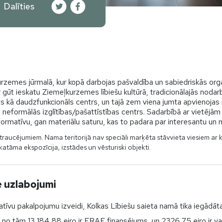
Dalīties
urzemes jūrmalā, kur kopā darbojas pašvaldība un sabiedriskās organi
r gūt ieskatu Ziemeļkurzemes lībiešu kultūrā, tradicionālajās nod
 kā daudzfunkcionāls centrs, un tajā zem viena jumta apvienojas 
n neformālās izglītības/pašattīstības centrs. Sadarbībā ar vietējā
informatīvu, gan materiālu saturu, kas to padara par interesantu u
traucējumiem. Nama teritorijā nav speciāli marķēta stāvvieta viesiem ar 
katāma ekspozīcija, izstādes un vēsturiski objekti.
e uzlabojumi
itatīvu pakalpojumu izveidi, Kolkas Lībiešu saieta namā tika iegādā
, no tām 13 184,88 eiro ir ERAF finansējums, un 2326,75 eiro ir va