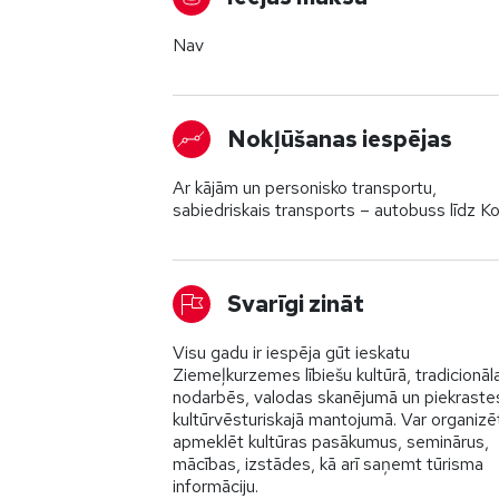
Nav
Nokļūšanas iespējas
Ar kājām un personisko transportu,
sabiedriskais transports – autobuss līdz Kol
Svarīgi zināt
Visu gadu ir iespēja gūt ieskatu
Ziemeļkurzemes lībiešu kultūrā, tradicionāl
nodarbēs, valodas skanējumā un piekraste
kultūrvēsturiskajā mantojumā. Var organizē
apmeklēt kultūras pasākumus, seminārus,
mācības, izstādes, kā arī saņemt tūrisma
informāciju.