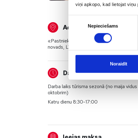
viņi apkopo, kad lietojat viņ
Piekrišanas
Nepieciešams
Adrese
izvēle
«Pastnieki», Kolka, Kolkas pagasts, Talsu
novads, LV-3275
Noraidīt
Darba laiks
Darba laiks tūrisma sezonā (no maija vidus 
oktobrim)
Katru dienu 8:30-17:00
Ieejas maksa