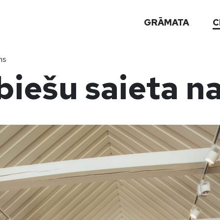
GRĀMATA
C
ms
biešu saieta n