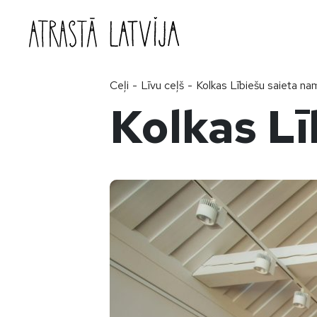
Doties uz saturu
Ceļi
-
Līvu ceļš
-
Kolkas Lībiešu saieta na
Kolkas Lī