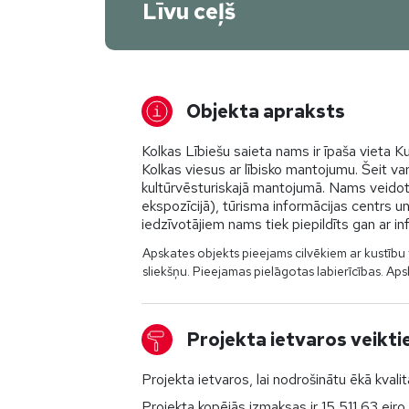
Līvu ceļš
Objekta apraksts
Kolkas Lībiešu saieta nams ir īpaša vieta K
Kolkas viesus ar lībisko mantojumu. Šeit va
kultūrvēsturiskajā mantojumā. Nams veidots
ekspozīcijā), tūrisma informācijas centrs u
iedzīvotājiem nams tiek piepildīts gan ar 
Apskates objekts pieejams cilvēkiem ar kustību 
sliekšņu. Pieejamas pielāgotas labierīcības. Aps
Projekta ietvaros veikti
Projekta ietvaros, lai nodrošinātu ēkā kval
Projekta kopējās izmaksas ir 15 511,63 eiro