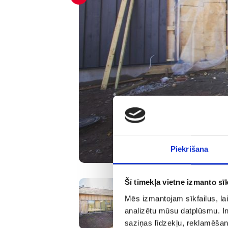
Piekrišana
Šī tīmekļa vietne izmanto sīk
Mēs izmantojam sīkfailus, lai
analizētu mūsu datplūsmu. In
saziņas līdzekļu, reklamēšana