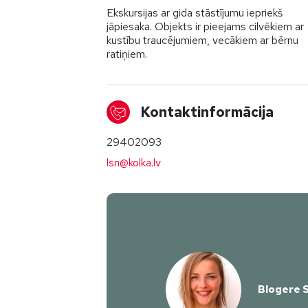
Ekskursijas ar gida stāstījumu iepriekš
jāpiesaka. Objekts ir pieejams cilvēkiem ar
kustību traucējumiem, vecākiem ar bērnu
ratiņiem.
Kontaktinformācija
29402093
lsn@kolka.lv
Blogere S