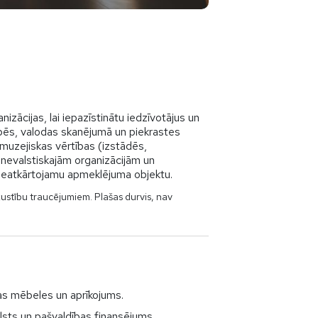
zācijas, lai iepazīstinātu iedzīvotājus un
arbēs, valodas skanējumā un piekrastes
muzejiskas vērtības (izstādēs,
m nevalstiskajām organizācijām un
n neatkārtojamu apmeklējuma objektu.
kustību traucējumiem. Plašas durvis, nav
tas mēbeles un aprīkojums.
lsts un pašvaldības finansējums.