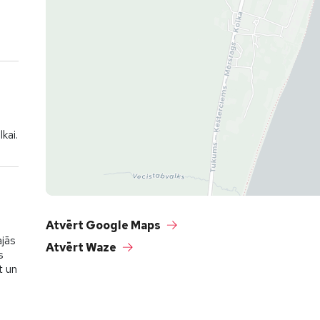
kai.
Atvērt Google Maps
ajās
Atvērt Waze
s
t un