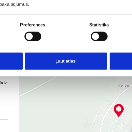
u pakalpojumus.
Preferences
Statistika
Ļaut atlasi
līdz