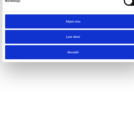
Mārketings
Atļaut visu
Ļaut atlasi
Noraidīt