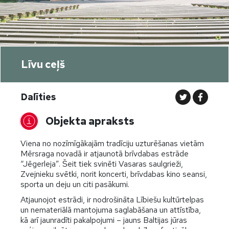
Līvu ceļš
Dalīties
Objekta apraksts
Viena no nozīmīgākajām tradīciju uzturēšanas vietām
Mērsraga novadā ir atjaunotā brīvdabas estrāde
“Jēgerleja”. Šeit tiek svinēti Vasaras saulgrieži,
Zvejnieku svētki, norit koncerti, brīvdabas kino seansi,
sporta un deju un citi pasākumi.
Atjaunojot estrādi, ir nodrošināta Lībiešu kultūrtelpas
un nemateriālā mantojuma saglabāšana un attīstība,
kā arī jaunradīti pakalpojumi – jauns Baltijas jūras