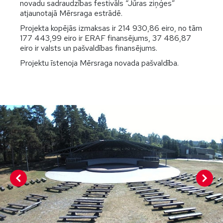
novadu sadraudzības festivāls “Jūras ziņģes”
atjaunotajā Mērsraga estrādē.
Projekta kopējās izmaksas ir 214 930,86 eiro, no tām
177 443,99 eiro ir ERAF finansējums, 37 486,87
eiro ir valsts un pašvaldības finansējums.
Projektu īstenoja Mērsraga novada pašvaldība.