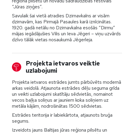
reģiona pilsētu un novadu sadraudzības festivāls
“Jūras ziņģes”.
Savulaik šai vietā atradies Dzirnavkalns ar visām
dzirnavām, kas Pirmajā Pasaules karā iznīcinātas.
1920. gadā netālu no Dzirnavkalna esošās “Dirmu”
mājas iegādājušies Vilis un Ieva Jēgeri – viņu uzvārds
dzīvo tālāk vietas nosaukumā Jēgerleja.
Projekta ietvaros veiktie
uzlabojumi
Projekta ietvaros estrādes jumts pārbūvēts modernā
arkas veidolā. Atjaunota estrādes dēļu seguma grīda
un veikti uzlabojumi skatītāju sēdvietās, nomainot
vecos baļķa soliņus ar jauniem koka soliņiem uz
metāla kājām, nodrošinātas 1500 sēdvietas.
Estrādes teritorija ir labiekārtota, atjaunots bruģa
segums.
Izveidots jauns Baltijas jūras reģiona pilsētu un