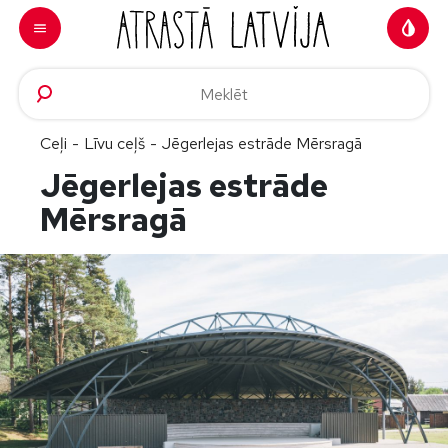
Doties uz saturu
Ceļi
-
Līvu ceļš
-
Jēgerlejas estrāde Mērsragā
Jēgerlejas estrāde
Mērsragā