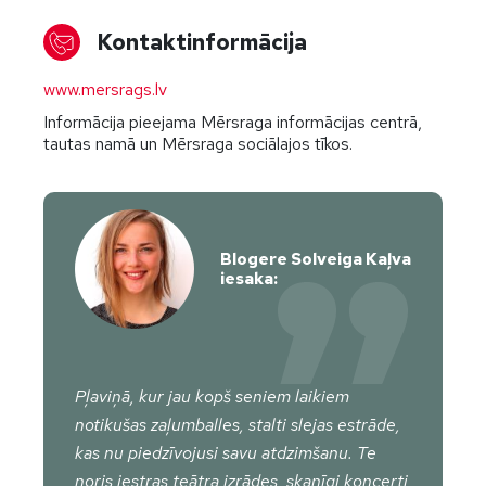
Kontaktinformācija
www.mersrags.lv
Informācija pieejama Mērsraga informācijas centrā,
tautas namā un Mērsraga sociālajos tīkos.
Blogere Solveiga Kaļva
iesaka:
Pļaviņā, kur jau kopš seniem laikiem
notikušas zaļumballes, stalti slejas estrāde,
kas nu piedzīvojusi savu atdzimšanu. Te
noris jestras teātra izrādes, skanīgi koncerti