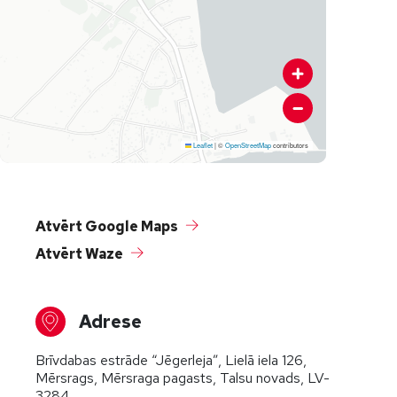
Leaflet
|
©
OpenStreetMap
contributors
Atvērt Google Maps
Atvērt Waze
Adrese
Brīvdabas estrāde “Jēgerleja”, Lielā iela 126,
Mērsrags, Mērsraga pagasts, Talsu novads, LV-
3284