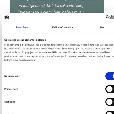
un lustīgi danči, bet, kā saka vietējie,
“svešiem iekš ciem’ ball’ nebūs mūsu
Mērsrag’ žubīt’s dancināt!”. Kamēr balles
nenotiek, vari aplūkot sevi Mērsraga
Piekrišana
Sīkāka informācija
Par
tiešsaistes kamerā un uztaisīt selfiju ar
estrādi fonā!
Šī tīmekļa vietne izmanto sīkfailus
Mēs izmantojam sīkfailus, lai personalizētu saturu un reklāmas, nodrošinātu sociālo saziņas
līdzekļu funkcijas un analizētu mūsu datplūsmu. Informāciju par to, kā jūs izmantojat mūsu
vietni, mēs arī kopīgojam ar saviem sociālās saziņas līdzekļu, reklamēšanas un analīzes
partneriem, kuri to var apvienot ar citu informāciju, ko viņiem sniedzat vai ko viņi apkopo, k
Apskatīt ierakstu
lietojat viņu pakalpojumus.
Piekrišanas
Nepieciešams
izvēle
Preferences
Statistika