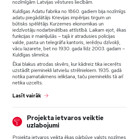
nozīmīgām Latvijas vēstures liecībām.
Kuldīgas Adatu fabrika no 1860. gadiem bija nozīmīgs
adatu piegādātājs Krievijas impērijas tirgum un
būtisks spēlētājs Kurzemes ekonomikas un
iedzīvotāju nodarbinātības attīstībā. Laikam ejot, ēkas
funkcijas ir mainījušās – tajā ir atradusies policijas
valde, pasta un telegrāfa kantoris, ierēdņu dzīvokļi,
vācu lazarete, bet no 1930. gada līdz 2003. gadam –
Kuldīgas slimnīca.
Ēkai blakus atrodas skvērs, kur kādreiz tika iecerēts
uzstādīt pieminekli latviešu strēlniekiem. 1935. gadā
notika pamatakmens ielikšana, taču piemineklis tā arī
netika uzcelts.
Lasīt vairāk
Projekta ietvaros veiktie
uzlabojumi
Projekta ietvaros veikta ēkas pārbūve valsts nozīmes