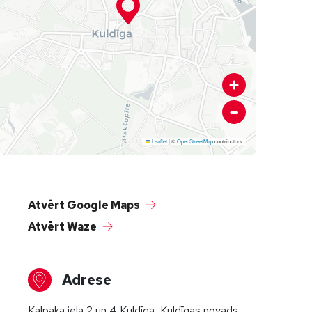
Leaflet
|
©
OpenStreetMap
contributors
Atvērt Google Maps
Atvērt Waze
Adrese
Kalpaka iela 2 un 4 Kuldīga, Kuldīgas novads