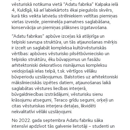
vēsturiskā notikuma vietā “Adatu fabrika” Kalpaka ielā
4, Kuldīgā, kā arī labiekārtots ēkai piegulošs skvērs,
kurā tiks veikta latviešu strēlniekiem veltītas piemiņas
vietas izveide, pieminekļa pamatnes saglabāšana,
konservācija un piemiņas plāksnes izgatavošana.
“Adatu fabrikas” apbūve izceļas kā atšķirīga un
telpiski savrupa struktūra, un tās atjaunošanas mērķis
ir izcelt un saglabāt kompleksa kultūrvēsturiskās
vērtības: apbūves vēsturisko pilsētbūvniecisko un
telpisko struktūru, ēku būvapjomus un fasāžu
arhitektoniski dekoratīvos risinājumus kompleksu
veidojošajā ielas telpā, t.sk. vērtīgos vēlāku
būvperiodu uzslāņojumus. Balstoties uz arhitektoniski
mākslinieciskās izpētes datiem, atjaunošanas laikā
saglabātas vēstures liecības interjerā,
būvgaldniecības izstrādājumi, vēsturisku sienu
krāsojumu atsegumi, Teraco grīdu segumi, orķeļi un
citas vēsturiskas interjera detaļas, likvidēti
nekvalitatīvi vēlāki uzslāņojumi.
No 2022. gada septembra Adatu fabriku sāka
intensīvi apdzīvot tās galvenie lietotāji – studenti un