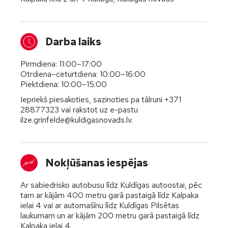
Darba laiks
Pirmdiena: 11:00–17:00
Otrdiena–ceturtdiena: 10:00–16:00
Piektdiena: 10:00–15:00
Iepriekš piesakoties, sazinoties pa tālruni +371
28877323 vai rakstot uz e-pastu
ilze.grinfelde@kuldigasnovads.lv
.
Nokļūšanas iespējas
Ar sabiedrisko autobusu līdz Kuldīgas autoostai, pēc
tam ar kājām 400 metru garā pastaigā līdz Kalpaka
ielai 4 vai ar automašīnu līdz Kuldīgas Pilsētas
laukumam un ar kājām 200 metru garā pastaigā līdz
Kalpaka ielai 4.