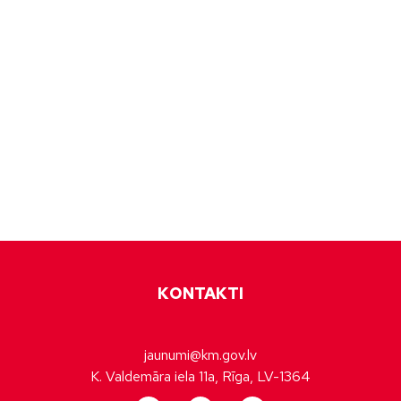
KONTAKTI
jaunumi@km.gov.lv
K. Valdemāra iela 11a, Rīga, LV-1364