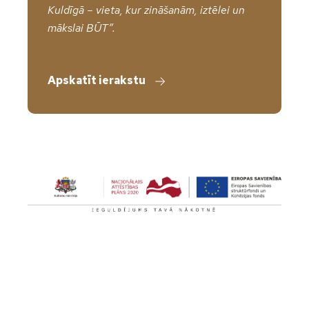
Kuldīgā – vieta, kur zināšanām, iztēlei un
mākslai BŪT”.
Apskatīt ierakstu