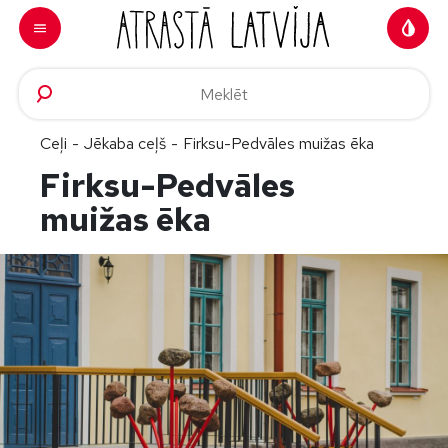
Doties uz saturu
Ceļi
-
Jēkaba ceļš
-
Firksu-Pedvāles muižas ēka
Firksu-Pedvāles
muižas ēka