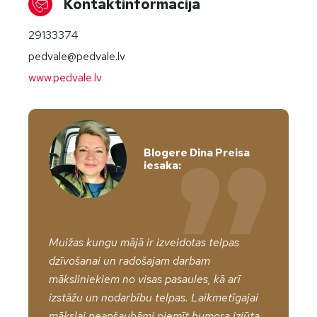
Kontaktinformācija
29133374
pedvale@pedvale.lv
www.pedvale.lv
Blogere Dina Preisa
iesaka:
Muižas kungu mājā ir izveidotas telpas
dzīvošanai un radošajam darbam
māksliniekiem no visas pasaules, kā arī
izstāžu un nodarbību telpas. Laikmetīgajai
mākslai neapšaubāmi piemīt humora izjūta