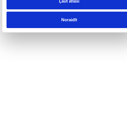
Ļaut atlasi
Noraidīt