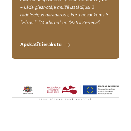
– kāda gleznotāja muižā izstādījusi 3
radniecīgus garadarbus, kuru nosaukums ir
“Pfizer”, “Moderna” un “Astra Zeneca”.
Apskatīt ierakstu