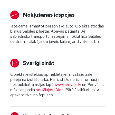
Nokļūšanas iespējas
Ieteicams izmantot personisko auto. Objekts atrodas
blakus Sabiles pilsētai, Abavas pagastā. Ar
sabiedrisko transportu iespējams nokļūt līdz Sabiles
centram. Tālāk 1,5 km jāveic kājām, ar divriteni u.tml.
Svarīgi zināt
Objekta iekštelpās apmeklētājiem izstāžu zāle
pieejama izstāžu laikā. Par izstāžu norisi informācija
tiek publicēta mājas lapā
www.pedvale.lv
un Pedvāles
mākslas parka
sociālajos tīklos
. Pārējā laikā objekta
apskate tikai no ārpuses.