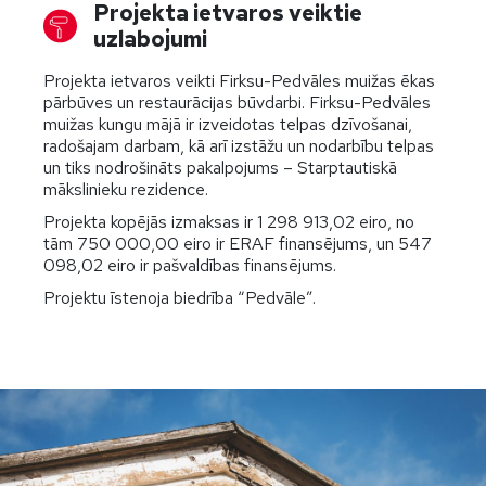
Projekta ietvaros veiktie
uzlabojumi
Projekta ietvaros veikti Firksu-Pedvāles muižas ēkas
pārbūves un restaurācijas būvdarbi. Firksu-Pedvāles
muižas kungu mājā ir izveidotas telpas dzīvošanai,
radošajam darbam, kā arī izstāžu un nodarbību telpas
un tiks nodrošināts pakalpojums – Starptautiskā
mākslinieku rezidence.
Projekta kopējās izmaksas ir 1 298 913,02 eiro, no
tām 750 000,00 eiro ir ERAF finansējums, un 547
098,02 eiro ir pašvaldības finansējums.
Projektu īstenoja biedrība “Pedvāle”.