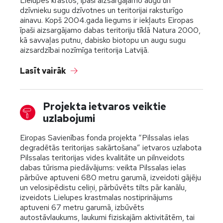
Lielupes krastos, īpaši aizsargājamo augu un
dzīvnieku sugu dzīvotnes un teritorijai raksturīgo
ainavu. Kopš 2004.gada liegums ir iekļauts Eiropas
īpaši aizsargājamo dabas teritoriju tīklā Natura 2000,
kā savvaļas putnu, dabisko biotopu un augu sugu
aizsardzībai nozīmīga teritorija Latvijā.
Lasīt vairāk
Projekta ietvaros veiktie
uzlabojumi
Eiropas Savienības fonda projekta “Pilssalas ielas
degradētās teritorijas sakārtošana” ietvaros uzlabota
Pilssalas teritorijas vides kvalitāte un pilnveidots
dabas tūrisma piedāvājums: veikta Pilssalas ielas
pārbūve aptuveni 680 metru garumā, izveidoti gājēju
un velosipēdistu celiņi, pārbūvēts tilts pār kanālu,
izveidots Lielupes krastmalas nostiprinājums
aptuveni 67 metru garumā, izbūvēts
autostāvlaukums, laukumi fiziskajām aktivitātēm, tai