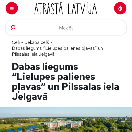
Doties uz saturu
Ceļi
-
Jēkaba ceļš
-
Dabas liegums “Lielupes palienes pļavas” un
Pilssalas iela Jelgavā
Dabas liegums
“Lielupes palienes
pļavas” un Pilssalas iela
Jelgavā