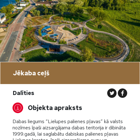
Jēkaba ceļš
Dalīties
Objekta apraksts
Dabas liegums “Lielupes palienes pļavas” kā valsts
nozīmes īpaši aizsargājama dabas teritorija ir dibināta
1999.gadā, lai saglabātu dabiskas palienes pļavas