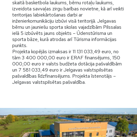
skaitā basketbola laukums, bērnu rotaļu laukums,
izveidota savvaļas zirgu barības novietne, kā arī veikti
teritorijas labiekārtošanas darbi ar
inženierkomunikāciju izbūvi visā teritorijā. Jelgavas
bērnu un jauniešu sporta skolas vajadzībām Pilssalas
ielā 5 izbūvēts jauns objekts – Ūdenstūrisma un
sporta bāze, kurā atrodas arī Tūrisma informācijas
punkts.
Projekta kopējās izmaksas ir 11 131 033,49 euro, no
tām 3 400 000,00 euro ir ERAF finansējums, 150
000,00 euro ir valsts budžeta dotācija pašvaldībām
un 7 581 033,49 euro ir Jelgavas valstspilsētas
pašvaldības līdzfinansējums. Projekta īstenotājs –
Jelgavas valstspilsētas pašvaldība.