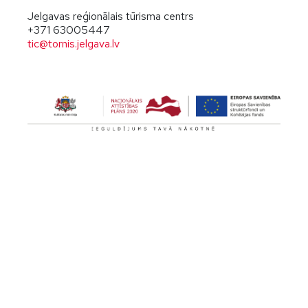
Jelgavas reģionālais tūrisma centrs
+371 63005447
tic@tornis.jelgava.lv