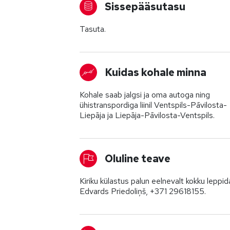
Sissepääsutasu
Tasuta.
Kuidas kohale minna
Kohale saab jalgsi ja oma autoga ning
ühistranspordiga liinil Ventspils-Pāvilosta-
Liepāja ja Liepāja-Pāvilosta-Ventspils.
Oluline teave
Kiriku külastus palun eelnevalt kokku leppid
Edvards Priedoliņš, +371 29618155.