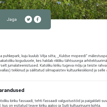
Jaga
ja puhkepark, kuju kuulub Vēja sēta, „Kuldse mopeedi“ mälestuspaik
katoliku kogudusele, kes haldab riikliku tähtsusega arhitektuurim
rselt jumalateenistused. Katoliku kiriku tugeva mõju ja teiste rahv
vallas) tekkinud ja säilitatud silmapaistev kultuurikeskkond ja selle
parandused
liku kiriku fassaadi, tehti fassaadi valgustustöid ja paigaldati su
kus on esitatud teave kiriku ajaloo ja Suiti kultuuriruumi kohta.