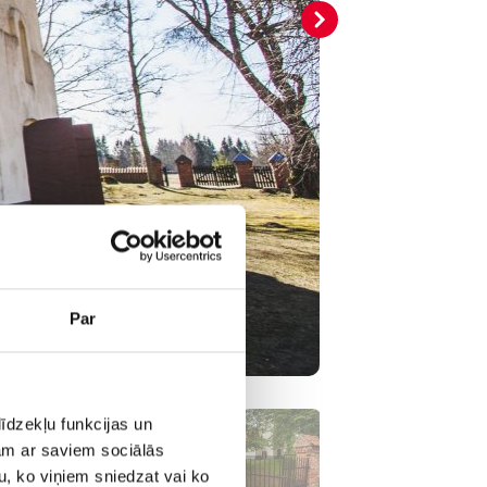
Par
īdzekļu funkcijas un
jam ar saviem sociālās
u, ko viņiem sniedzat vai ko