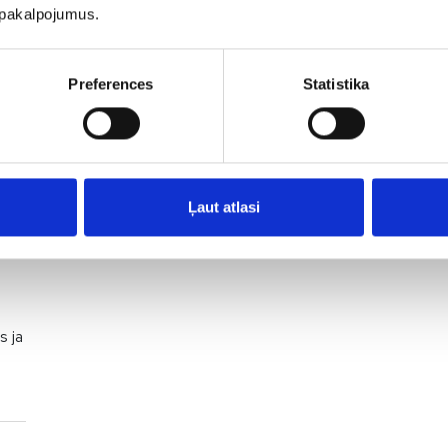
u pakalpojumus.
Preferences
Statistika
ilsi
Ļaut atlasi
s ja