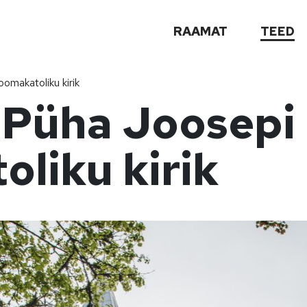
RAAMAT
TEED
omakatoliku kirik
 Püha Joosepi
liku kirik