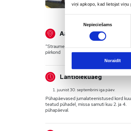
viņi apkopo, kad lietojat viņ
Piekrišanas
Nepieciešams
izvēle
Aadress
“Straumes” Jurkalne, Jurkalne vald, Ventsp
piirkond
Noraidīt
Lahtiolekuaeg
juunist 30. septembrini iga päev.
Pühapäevased jumalateenistused kord kuu
teatud pühadel, missa samuti kuu 2. ja 4.
pühapäeval.