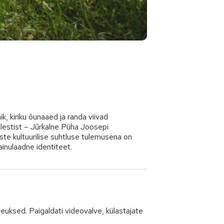
, kiriku õunaaed ja randa viivad
älestist – Jūrkalne Püha Joosepi
aste kultuurilise suhtluse tulemusena on
 ainulaadne identiteet.
veuksed. Paigaldati videovalve, külastajate