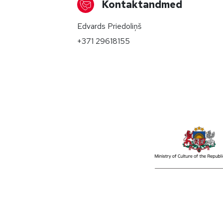
Kontaktandmed
Edvards Priedoliņš
+371 29618155