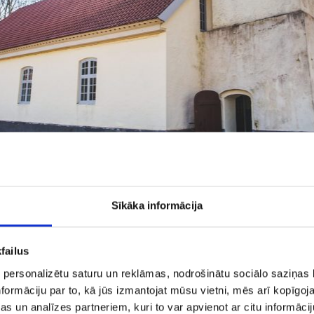
Sīkāka informācija
failus
 personalizētu saturu un reklāmas, nodrošinātu sociālo saziņas l
formāciju par to, kā jūs izmantojat mūsu vietni, mēs arī kopīgo
s un analīzes partneriem, kuri to var apvienot ar citu informācij