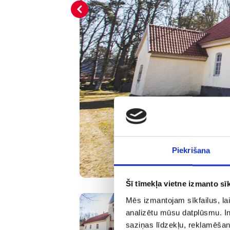
Piekrišana
Šī tīmekļa vietne izmanto sīk
Mēs izmantojam sīkfailus, lai
analizētu mūsu datplūsmu. In
saziņas līdzekļu, reklamēšana