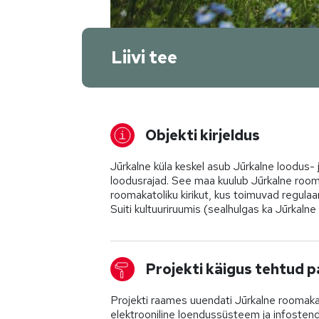
Liivi tee
Objekti kirjeldus
Jūrkalne küla keskel asub Jūrkalne loodus- 
loodusrajad. See maa kuulub Jūrkalne rooma
roomakatoliku kirikut, kus toimuvad regulaa
Suiti kultuuriruumis (sealhulgas ka Jūrkalne 
Projekti käigus tehtud 
Projekti raames uuendati Jūrkalne roomakato
elektrooniline loendussüsteem ja infostend, 