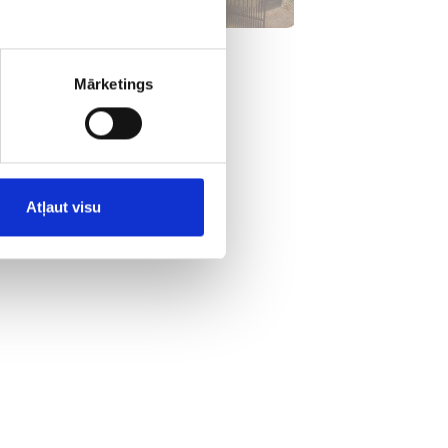
Mārketings
Atļaut visu