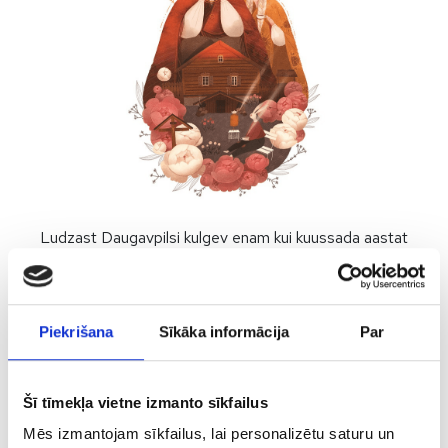
Ludzast Daugavpilsi kulgev enam kui kuussada aastat
vana tee viib teid reisile läbi Latgale ehk Māra maa,
kus latgalite vana mütoloogia on põimunud tugevate
katoliiklike uskumuste ja Hommiku-Euroopa
Piekrišana
Sīkāka informācija
Par
väärtustega. Tee tähistab Ludzat kui Liivimaa piiride
tugevat kaitsjat, Preiļit kui Borchi krahvide romantilist
ja luksuslikku taganemispaika ning Daugavpilsi kui
Šī tīmekļa vietne izmanto sīkfailus
linnust, mis tõrjus ära isegi Napoleoni armee rünnaku.
Mēs izmantojam sīkfailus, lai personalizētu saturu un