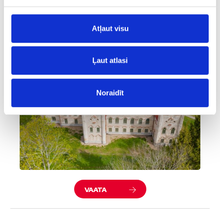
VAATA
Atļaut visu
Preiļi mõisakompleks ja park
Ļaut atlasi
Noraidīt
VAATA