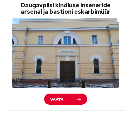
Daugavpilsi kindluse inseneride
arsenal ja bastioni eskarbimüür
VAATA