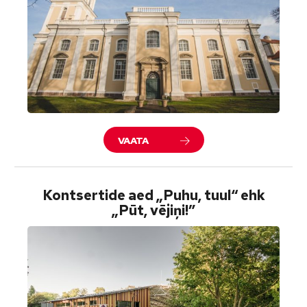
VAATA
Kontsertide aed „Puhu, tuul“ ehk
„Pūt, vējiņi!”