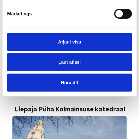
Mārketings
Atļaut visu
Ļaut atlasi
Noraidīt
VAATA
Liepaja Püha Kolmainsuse katedraal