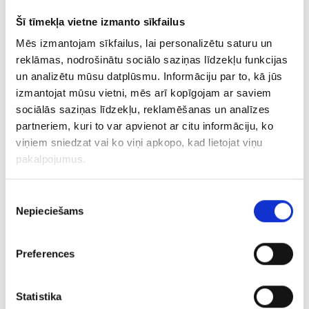
Šī tīmekļa vietne izmanto sīkfailus
Vērgale mõisakompleks
Mēs izmantojam sīkfailus, lai personalizētu saturu un
reklāmas, nodrošinātu sociālo saziņas līdzekļu funkcijas
un analizētu mūsu datplūsmu. Informāciju par to, kā jūs
izmantojat mūsu vietni, mēs arī kopīgojam ar saviem
sociālās saziņas līdzekļu, reklamēšanas un analīzes
partneriem, kuri to var apvienot ar citu informāciju, ko
viņiem sniedzat vai ko viņi apkopo, kad lietojat viņu
pakalpojumus.
Piekrišanas
Nepieciešams
izvēle
VAATA
Preferences
Grobiņa arheoloogiline ansambel
Statistika