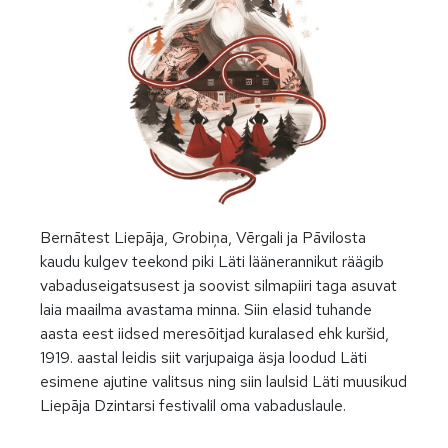
Bernātest Liepāja, Grobiņa, Vērgali ja Pāvilosta
kaudu kulgev teekond piki Läti läänerannikut räägib
vabaduseigatsusest ja soovist silmapiiri taga asuvat
laia maailma avastama minna. Siin elasid tuhande
aasta eest iidsed meresõitjad kuralased ehk kuršid,
1919. aastal leidis siit varjupaiga äsja loodud Läti
esimene ajutine valitsus ning siin laulsid Läti muusikud
Liepāja Dzintarsi festivalil oma vabaduslaule.