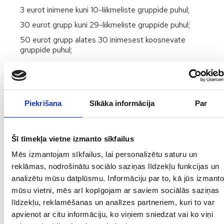
3 eurot inimene kuni 10-liikmeliste gruppide puhul;
30 eurot grupp kuni 29-liikmeliste gruppide puhul;
50 eurot grupp alates 30 inimesest koosnevate
gruppide puhul;
RU, EN, DE:
3,50 eurot inimene kuni 10-liikmeliste gruppide puhul;
35 eurot grupp kuni 29-liikmeliste gruppide puhul;
Piekrišana
Sīkāka informācija
Par
Kuidas kohale minna
Šī tīmekļa vietne izmanto sīkfailus
Mēs izmantojam sīkfailus, lai personalizētu saturu un
Oma transpordiga või jalgsi, samuti ühistranspordiga
reklāmas, nodrošinātu sociālo saziņas līdzekļu funkcijas un
liinidel Madona-Gulbene, Jēkabpils-Alūksne jne.
analizētu mūsu datplūsmu. Informāciju par to, kā jūs izmanto
mūsu vietni, mēs arī kopīgojam ar saviem sociālās saziņas
līdzekļu, reklamēšanas un analīzes partneriem, kuri to var
Oluline teave
apvienot ar citu informāciju, ko viņiem sniedzat vai ko viņi