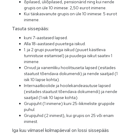
õpilased, üliõpilased, pensionärid ning kui nende
grupis on üle 10 inimese: 2,50 eurot inimene.
Kui täiskasvanute grupis on üle 10 inimese: 5 eurot
inimene.
Tasuta sissepääs:
kuni 7-aastased lapsed.
Alla 18-aastased puuetega isikud.
1. ja 2 grupi puuetega isikud (puuet käsitleva
tunnistuse esitamisel) ja puudega isikut saatev 1
inimene.
Orvud ja vanemliku hoolitsuseta lapsed (esitades
staatust tõendava dokumendi) ja nende saatjad (1
isik 10 lapse kohta).
Internaatkoolide ja hoolekandeasutuse lapsed
(esitades staatust tõendava dokumendi) ja nende
saatjad (1 isik 10 lapse kohta).
Grupijuht (1 inimene) kuni 25-liikmeliste gruppide
puhul.
Grupijuhid (2 inimest), kui grupis on 25 või enam
inimest.
Iga kuu viimasel kolmapäeval on lossi sissepääs