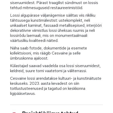
siseruumidest. Pärast traagilist sündmust on lossis
tehtud mitmesuguseid restaureerimistöid.
Lossi algupärase väljanägemise säilitas viis riikliku
tähtsusega kunstimälestist: ustekomplekt, neli
unikaalset kaminat, fassaadi metallisepised, interjööri
dekoratiivne viimistlus lossi üheksas ruumis ja neli
lossirõdu laemaali, mis on monumentaalmaali
väärtusliku kvaliteedi näited.
Näha saab fotode, dokumentide ja esemete
kollektsiooni, mis räägib Cesvaine ja selle
ümbruskonna ajaloost.
Külastajad saavad vaadelda osa lossi siseruumidest,
keldreid, suure torni vaatetorni ja väliterrassi.
Cesvaine lossi arendatakse kultuuri- ja kunstinäituste
keskuseks. 2023. aasta kevadest on siin
toitlustusteenused ja tagatud on keskkonna
ligipääsetavus.