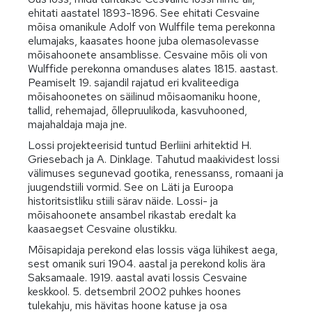
ehitati aastatel 1893-1896. See ehitati Cesvaine
mõisa omanikule Adolf von Wulffile tema perekonna
elumajaks, kaasates hoone juba olemasolevasse
mõisahoonete ansamblisse. Cesvaine mõis oli von
Wulffide perekonna omanduses alates 1815. aastast.
Peamiselt 19. sajandil rajatud eri kvaliteediga
mõisahoonetes on säilinud mõisaomaniku hoone,
tallid, rehemajad, õllepruulikoda, kasvuhooned,
majahaldaja maja jne.
Lossi projekteerisid tuntud Berliini arhitektid H.
Griesebach ja A. Dinklage. Tahutud maakividest lossi
välimuses segunevad gootika, renessanss, romaani ja
juugendstiili vormid. See on Läti ja Euroopa
historitsistliku stiili särav näide. Lossi- ja
mõisahoonete ansambel rikastab eredalt ka
kaasaegset Cesvaine olustikku.
Mõisapidaja perekond elas lossis väga lühikest aega,
sest omanik suri 1904. aastal ja perekond kolis ära
Saksamaale. 1919. aastal avati lossis Cesvaine
keskkool. 5. detsembril 2002 puhkes hoones
tulekahju, mis hävitas hoone katuse ja osa