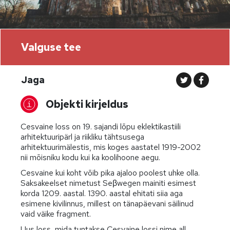
Valguse tee
Jaga
Objekti kirjeldus
Cesvaine loss on 19. sajandi lõpu eklektikastiili
arhitektuuripärl ja riikliku tähtsusega
arhitektuurimälestis, mis koges aastatel 1919-2002
nii mõisniku kodu kui ka koolihoone aegu.
Cesvaine kui koht võib pika ajaloo poolest uhke olla.
Saksakeelset nimetust Seβwegen mainiti esimest
korda 1209. aastal. 1390. aastal ehitati siia aga
esimene kivilinnus, millest on tänapäevani säilinud
vaid väike fragment.
Uus loss, mida tuntakse Cesvaine lossi nime all,