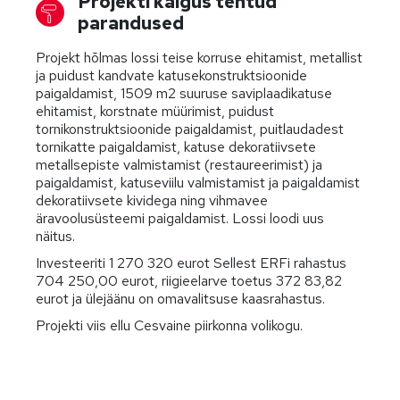
Projekti käigus tehtud
parandused
Projekt hõlmas lossi teise korruse ehitamist, metallist
ja puidust kandvate katusekonstruktsioonide
paigaldamist, 1509 m2 suuruse saviplaadikatuse
ehitamist, korstnate müürimist, puidust
tornikonstruktsioonide paigaldamist, puitlaudadest
tornikatte paigaldamist, katuse dekoratiivsete
metallsepiste valmistamist (restaureerimist) ja
paigaldamist, katuseviilu valmistamist ja paigaldamist
dekoratiivsete kividega ning vihmavee
äravoolusüsteemi paigaldamist. Lossi loodi uus
näitus.
Investeeriti 1 270 320 eurot Sellest ERFi rahastus
704 250,00 eurot, riigieelarve toetus 372 83,82
eurot ja ülejäänu on omavalitsuse kaasrahastus.
Projekti viis ellu Cesvaine piirkonna volikogu.