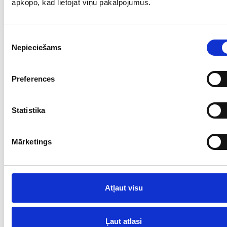
apkopo, kad lietojat viņu pakalpojumus.
Lossi ekskursioonid. Giidi saatel tehtav ülevaade
lossi ajaloost, igapäevaelust ja lossi tähtsamate
isiksuste elulugudest. Tel +371 28337703, +371
Piekrišanas
64852225
Nepieciešams
izvēle
Ruumide rent. Era- ja firmaürituste, muusika- ja
kunstiürituste, plenääride ja loominguliste töötubade
korraldamiseks lossis ja selle kõrval asuvas teemajas.
Preferences
Tel +371 22331112
Statistika
Kontaktandmed
Mārketings
+371 64852225, +371 28337703
pils@cesvaine.lv
www.cesvaine.lv
Atļaut visu
Facebook/CesvainesPils
Ļaut atlasi