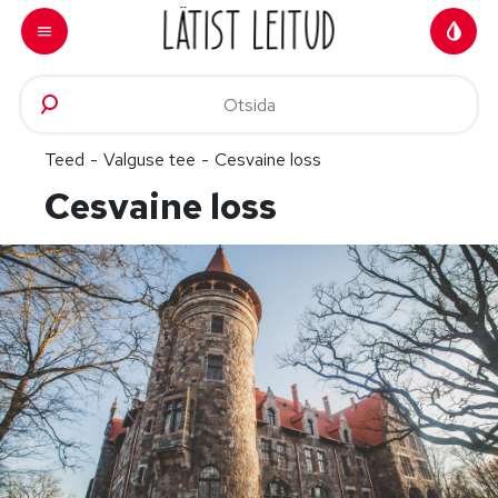
Skip to content
Teed
-
Valguse tee
-
Cesvaine loss
Cesvaine loss