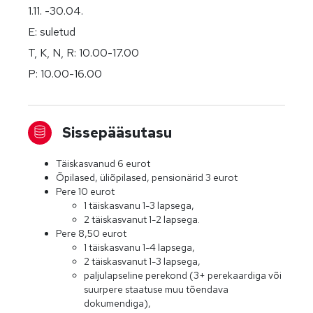
1.11. -30.04.
E: suletud
T, K, N, R: 10.00-17.00
P: 10.00-16.00
Sissepääsutasu
Täiskasvanud 6 eurot
Õpilased, üliõpilased, pensionärid 3 eurot
Pere 10 eurot
1 täiskasvanu 1-3 lapsega,
2 täiskasvanut 1-2 lapsega.
Pere 8,50 eurot
1 täiskasvanu 1-4 lapsega,
2 täiskasvanut 1-3 lapsega,
paljulapseline perekond (3+ perekaardiga või
suurpere staatuse muu tõendava
dokumendiga),